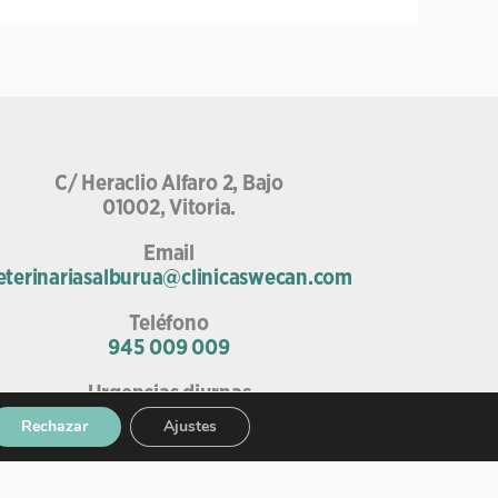
C/ Heraclio Alfaro 2, Bajo
01002, Vitoria.
Email
eterinariasalburua@clinicaswecan.com
Teléfono
945 009 009
Urgencias diurnas
685 75 67 52
Rechazar
Ajustes