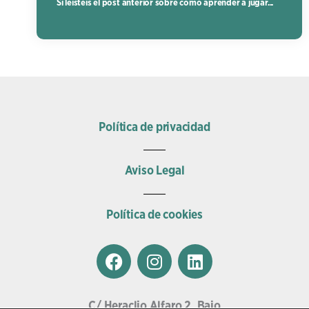
Si leísteis el post anterior sobre como aprender a jugar...
Política de privacidad
Aviso Legal
Política de cookies
F
I
L
a
n
i
c
s
n
e
t
k
C/ Heraclio Alfaro 2, Bajo