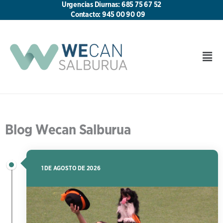
Ir
Urgencias Diurnas: 685 75 67 52
al
Contacto: 945 00 90 09
contenido
Men
Blog Wecan Salburua
1 DE AGOSTO DE 2026