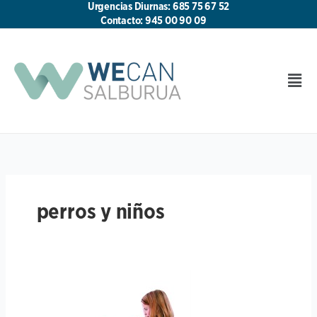
Ir
Urgencias Diurnas: 685 75 67 52
al
Contacto: 945 00 90 09
contenido
Men
perros y niños
Mascotas
y
niños