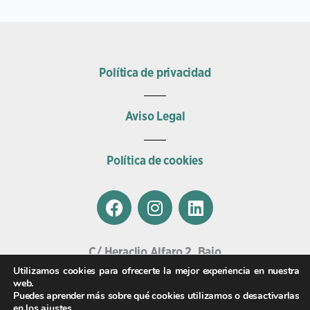
Política de privacidad
Aviso Legal
Política de cookies
F
I
L
a
n
i
c
s
n
e
t
k
C/ Heraclio Alfaro 2, Bajo
b
a
e
01002, Vitoria.
Utilizamos cookies para ofrecerte la mejor experiencia en nuestra
o
g
d
web.
Email
Puedes aprender más sobre qué cookies utilizamos o desactivarlas
o
r
i
veterinariasalburua@clinicaswecan.com
en los
ajustes
.