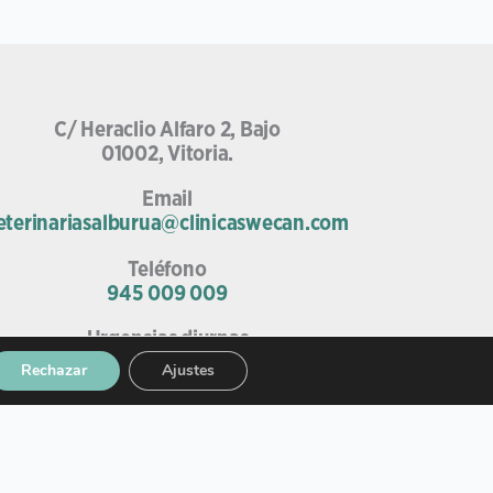
C/ Heraclio Alfaro 2, Bajo
01002, Vitoria.
Email
eterinariasalburua@clinicaswecan.com
Teléfono
945 009 009
Urgencias diurnas
685 75 67 52
Rechazar
Ajustes