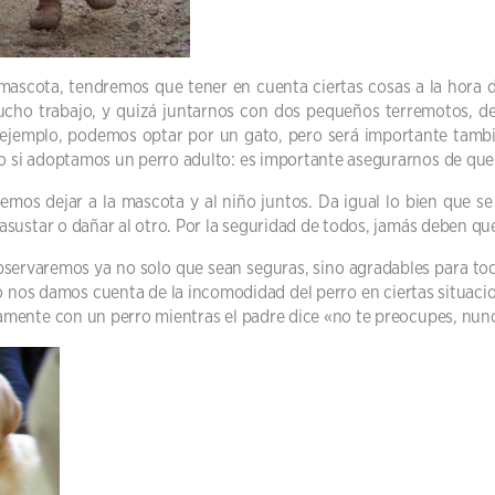
mascota, tendremos que tener en cuenta ciertas cosas a la hora 
mucho trabajo, y quizá juntarnos con dos pequeños terremotos, de 
jemplo, podemos optar por un gato, pero será importante tambié
si adoptamos un perro adulto: es importante asegurarnos de que 
emos dejar a la mascota y al niño juntos. Da igual lo bien que se
ustar o dañar al otro. Por la seguridad de todos, jamás deben que
bservaremos ya no solo que sean seguras, sino agradables para to
 nos damos cuenta de la incomodidad del perro en ciertas situacione
mente con un perro mientras el padre dice «no te preocupes, nunc