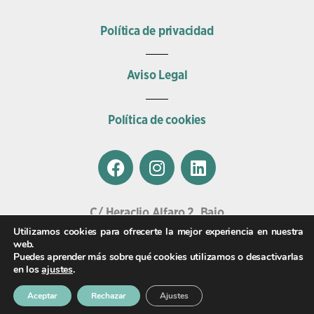
Política de privacidad
Aviso Legal
Política de cookies
F
I
L
a
n
i
c
s
n
e
t
k
C/ Heraclio Alfaro 2, Bajo
b
a
e
01002, Vitoria.
Utilizamos cookies para ofrecerte la mejor experiencia en nuestra
o
g
d
web.
Email
Puedes aprender más sobre qué cookies utilizamos o desactivarlas
o
r
i
veterinariasalburua@clinicaswecan.com
en los
ajustes
.
k
a
n
Teléfono
m
Aceptar
Rechazar
Ajustes
945 009 009