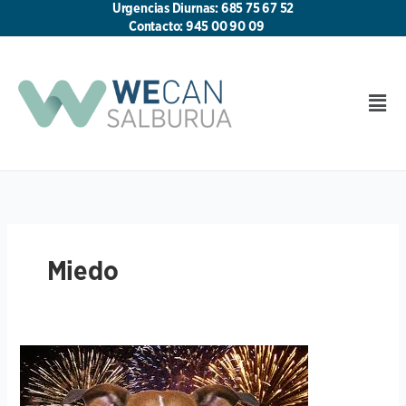
Ir
Urgencias Diurnas: 685 75 67 52
al
Contacto: 945 00 90 09
contenido
Men
Miedo
¡MI
PERRO
TIENE