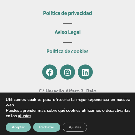
Política de privacidad
Aviso Legal
Política de cookies
F
I
L
a
n
i
c
s
n
e
t
k
C/ Heraclio Alfaro 2, Bajo
b
a
e
01002, Vitoria.
Utilizamos cookies para ofrecerte la mejor experiencia en nuestra
o
g
d
web.
Email
Puedes aprender más sobre qué cookies utilizamos o desactivarlas
o
r
i
veterinariasalburua@clinicaswecan.com
en los
ajustes
.
k
a
n
Teléfono
m
Aceptar
Rechazar
Ajustes
945 009 009