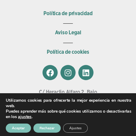
Política de privacidad
Aviso Legal
Política de cookies
F
I
L
a
n
i
c
s
n
e
t
k
C/ Heraclio Alfaro 2, Bajo
b
a
e
01002, Vitoria.
Utilizamos cookies para ofrecerte la mejor experiencia en nuestra
o
g
d
web.
Email
Puedes aprender más sobre qué cookies utilizamos o desactivarlas
o
r
i
veterinariasalburua@clinicaswecan.com
en los
ajustes
.
k
a
n
Teléfono
m
Aceptar
Rechazar
Ajustes
945 009 009