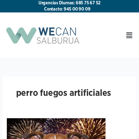
Ir
Urgencias Diurnas: 685 75 67 52
al
Contacto: 945 00 90 09
contenido
Men
perro fuegos artificiales
¡MI
PERRO
TIENE