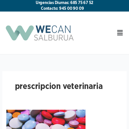
Ir
Urgencias Diurnas: 685 75 67 52
al
Contacto: 945 00 90 09
contenido
Men
prescripcion veterinaria
Uso
de
medicamentos