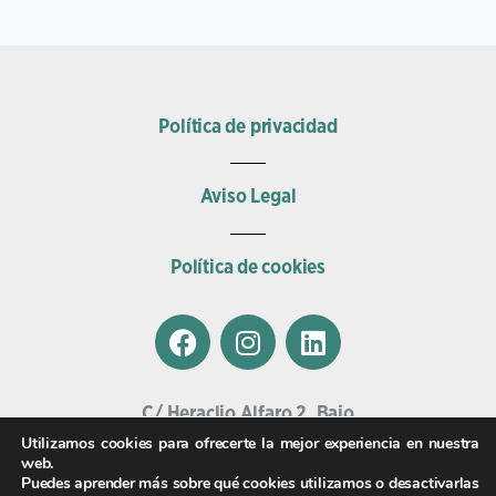
Política de privacidad
Aviso Legal
Política de cookies
F
I
L
a
n
i
c
s
n
e
t
k
C/ Heraclio Alfaro 2, Bajo
b
a
e
01002, Vitoria.
Utilizamos cookies para ofrecerte la mejor experiencia en nuestra
o
g
d
web.
Email
Puedes aprender más sobre qué cookies utilizamos o desactivarlas
o
r
i