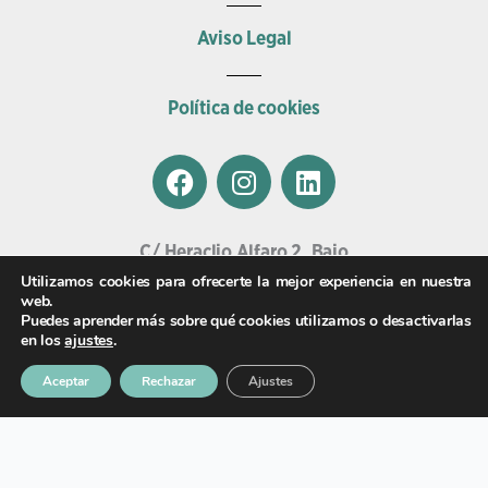
Aviso Legal
Política de cookies
F
I
L
a
n
i
c
s
n
e
t
k
C/ Heraclio Alfaro 2, Bajo
b
a
e
01002, Vitoria.
Utilizamos cookies para ofrecerte la mejor experiencia en nuestra
o
g
d
web.
Email
Puedes aprender más sobre qué cookies utilizamos o desactivarlas
o
r
i
veterinariasalburua@clinicaswecan.com
en los
ajustes
.
k
a
n
Teléfono
m
Aceptar
Rechazar
Ajustes
945 009 009
Urgencias diurnas
685 75 67 52