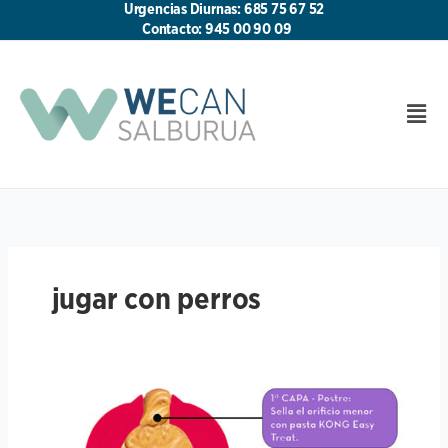
Ir
Urgencias Diurnas: 685 75 67 52
al
Contacto: 945 00 90 09
contenido
Men
jugar con perros
Jugando
con
perros