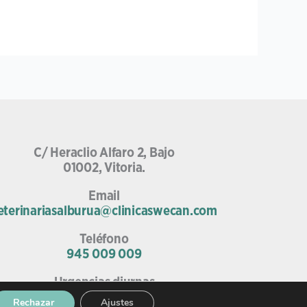
C/ Heraclio Alfaro 2, Bajo
01002, Vitoria.
Email
eterinariasalburua@clinicaswecan.com
Teléfono
945 009 009
Urgencias diurnas
685 75 67 52
Rechazar
Ajustes