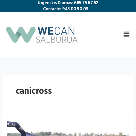
Ir
Urgencias Diurnas: 685 75 67 52
al
Contacto: 945 00 90 09
contenido
Men
canicross
Canicross
y
bikejöring