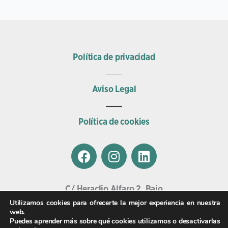
Política de privacidad
Aviso Legal
Política de cookies
F
I
L
a
n
i
c
s
n
e
t
k
C/ Heraclio Alfaro 2, Bajo
b
a
e
01002, Vitoria.
Utilizamos cookies para ofrecerte la mejor experiencia en nuestra
o
g
d
web.
Email
Puedes aprender más sobre qué cookies utilizamos o desactivarlas
o
r
i