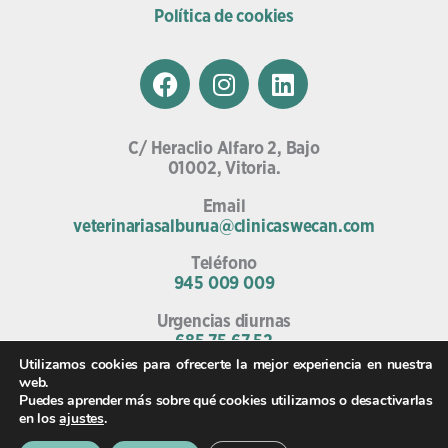
Política de cookies
F
I
L
a
n
i
c
s
n
e
t
k
C/ Heraclio Alfaro 2, Bajo
b
a
e
01002, Vitoria.
o
g
d
Email
o
r
i
veterinariasalburua@clinicaswecan.com
k
a
n
Teléfono
m
945 009 009
Urgencias diurnas
685 75 67 52
Utilizamos cookies para ofrecerte la mejor experiencia en nuestra
web.
Puedes aprender más sobre qué cookies utilizamos o desactivarlas
en los
ajustes
.