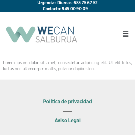
Ir
Urgencias Diurnas: 685 75 67 52
al
Contacto: 945 00 90 09
contenido
Men
Lorem ipsum dolor sit amet, consectetur adipiscing elit. Ut elit tellus,
luctus nec ullamcorper mattis, pulvinar dapibus leo.
Política de privacidad
Aviso Legal