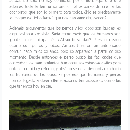
actual. No solo no hay conflictos por el liderazgo, sino que
además toda la familia se une en el esfuerzo de criar a los
cachorros, que son lo primero para todos. ¿No es precisamente
la imagen de “lobo feroz” que nos han vendido, verdad?
Además, argumentar que los perros y los lobos son iguales, es
algo bastante simplista. Sería como decir que los humanos son
iguales a los chimpancés. ¿Absurdo verdad? Pues lo mismo
ocurre con perros y lobos. Ambos tuvieron un antepasado
común hace miles de años, pero se separaron a partir de ese
momento. Desde entonces el perro buscó las facilidades que
otorgaban los asentamientos humanos, acercándose a ellos para
obtener comida y refugio, y alejándose de la desconfianza hacia
los humanos de los lobos. Es por eso que humanos y perros
hemos llegado a desarrollar relaciones tan especiales como las
que tenemos hoy en día.