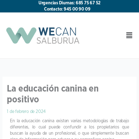
Ir
Urgencias Diurnas: 685 75 67 52
al
Contacto: 945 00 90 09
contenido
Men
La educación canina en
positivo
1 de febrero de 2024
En la educación canina existen varias metodologías de trabajo
diferentes, lo cual puede confundir a los propietarios que
buscan la ayuda de un profesional, o que simplemente buscan