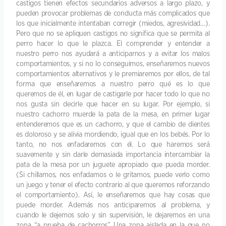
castigos tienen efectos secundarios adversos a largo plazo, y
pueden provocar problemas de conducta más complicados que
los que inicialmente intentaban corregir (miedos, agresividad…).
Pero que no se apliquen castigos no significa que se permita al
perro hacer lo que le plazca. El comprender y entender a
nuestro perro nos ayudará a anticiparnos y a evitar los malos
comportamientos, y si no lo conseguimos, enseñaremos nuevos
comportamientos alternativos y le premiaremos por ellos, de tal
forma que enseñaremos a nuestro perro qué es lo que
queremos de él, en lugar de castigarle por hacer todo lo que no
nos gusta sin decirle que hacer en su lugar. Por ejemplo, si
nuestro cachorro muerde la pata de la mesa, en primer lugar
entenderemos que es un cachorro, y que el cambio de dientes
es doloroso y se alivia mordiendo, igual que en los bebés. Por lo
tanto, no nos enfadaremos con él. Lo que haremos será
suavemente y sin darle demasiada importancia intercambiar la
pata de la mesa por un juguete apropiado que pueda morder.
(Si chillamos, nos enfadamos o le gritamos, puede verlo como
un juego y tener el efecto contrario al que queremos reforzando
el comportamiento). Así, le enseñaremos que hay cosas que
puede morder. Además nos anticiparemos al problema, y
cuando le dejemos solo y sin supervisión, le dejaremos en una
zona “a prueba de cachorros” Una zona aislada en la que no