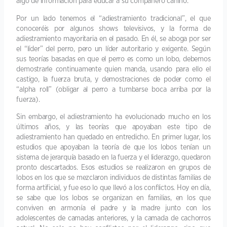
algo de información para educar a su compañero canino.
Por un lado tenemos el “adiestramiento tradicional”, el que
conoceréis por algunos shows televisivos, y la forma de
adiestramiento mayoritaria en el pasado. En él, se aboga por ser
el “líder” del perro, pero un líder autoritario y exigente. Según
sus teorías basadas en que el perro es como un lobo, debemos
demostrarle continuamente quien manda, usando para ello el
castigo, la fuerza bruta, y demostraciones de poder como el
“alpha roll” (obligar al perro a tumbarse boca arriba por la
fuerza).
Sin embargo, el adiestramiento ha evolucionado mucho en los
últimos años, y las teorías que apoyaban este tipo de
adiestramiento han quedado en entredicho. En primer lugar, los
estudios que apoyaban la teoría de que los lobos tenían un
sistema de jerarquía basado en la fuerza y el liderazgo, quedaron
pronto descartados. Esos estudios se realizaron en grupos de
lobos en los que se mezclaron individuos de distintas familias de
forma artificial, y fue eso lo que llevó a los conflictos. Hoy en día,
se sabe que los lobos se organizan en familias, en los que
conviven en armonía el padre y la madre junto con los
adolescentes de camadas anteriores, y la camada de cachorros