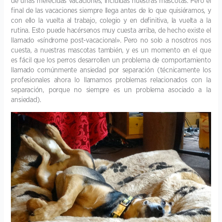
de unas merecidas vacaciones, incluidas nuestras mascotas. Pero el
final de las vacaciones siempre llega antes de lo que quisiéramos, y
con ello la vuelta al trabajo, colegio y en definitiva, la vuelta a la
rutina. Esto puede hacérsenos muy cuesta arriba, de hecho existe el
llamado «síndrome post-vacacional». Pero no solo a nosotros nos
cuesta, a nuestras mascotas también, y es un momento en el que
es fácil que los perros desarrollen un problema de comportamiento
llamado comúnmente ansiedad por separación (técnicamente los
profesionales ahora lo llamamos problemas relacionados con la
separación, porque no siempre es un problema asociado a la
ansiedad).