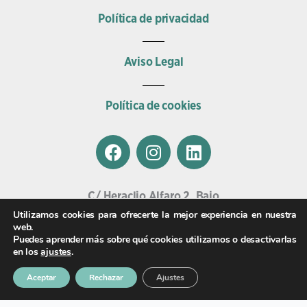
Política de privacidad
Aviso Legal
Política de cookies
F
I
L
a
n
i
c
s
n
e
t
k
C/ Heraclio Alfaro 2, Bajo
b
a
e
01002, Vitoria.
Utilizamos cookies para ofrecerte la mejor experiencia en nuestra
o
g
d
web.
Email
Puedes aprender más sobre qué cookies utilizamos o desactivarlas
o
r
i
veterinariasalburua@clinicaswecan.com
en los
ajustes
.
k
a
n
Teléfono
m
Aceptar
Rechazar
Ajustes
945 009 009