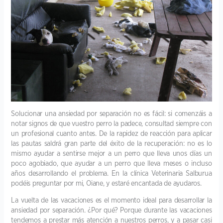
Solucionar una ansiedad por separación no es fácil: si comenzáis a
notar signos de que vuestro perro la padece, consultad siempre con
un profesional cuanto antes. De la rapidez de reacción para aplicar
las pautas saldrá gran parte del éxito de la recuperación: no es lo
mismo ayudar a sentirse mejor a un perro que lleva unos días un
poco agobiado, que ayudar a un perro que lleva meses o incluso
años desarrollando el problema. En la clínica Veterinaria Salburua
podéis preguntar por mi, Oiane, y estaré encantada de ayudaros.
La vuelta de las vacaciones es el momento ideal para desarrollar la
ansiedad por separación. ¿Por qué? Porque durante las vacaciones
tendemos a prestar más atención a nuestros perros, y a pasar casi