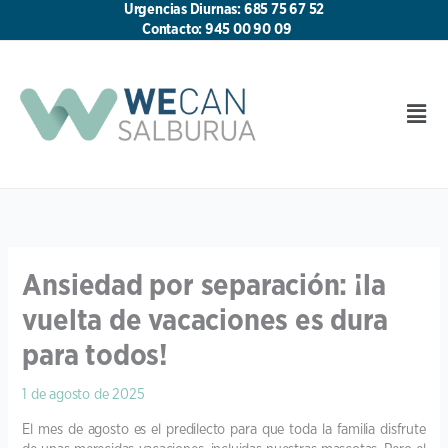
Ir
Urgencias Diurnas: 685 75 67 52
al
Contacto: 945 00 90 09
contenido
Men
Ansiedad por separación: ¡la
vuelta de vacaciones es dura
para todos!
1 de agosto de 2025
El mes de agosto es el predilecto para que toda la familia disfrute